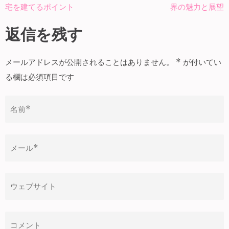
投
宅を建てるポイント
界の魅力と展望
稿
ナ
返信を残す
ビ
ゲ
メールアドレスが公開されることはありません。
*
が付いてい
ー
る欄は必須項目です
シ
ョ
ン